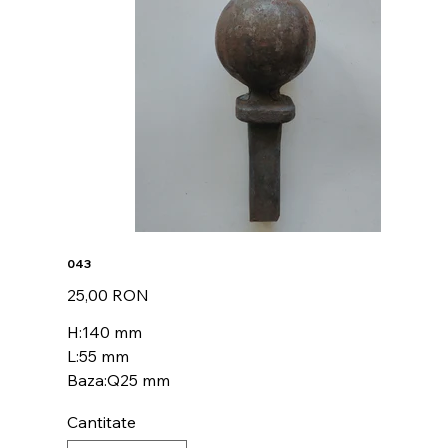
043
Preț
25,00 RON
H:140 mm
L:55 mm
Baza:Q25 mm
Cantitate