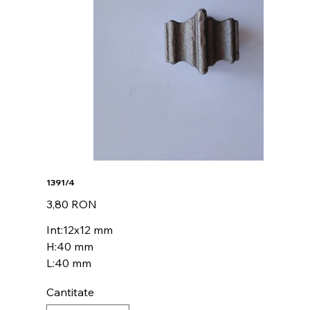
1391/4
Preț
3,80 RON
Int:12x12 mm
H:40 mm
L:40 mm
Cantitate