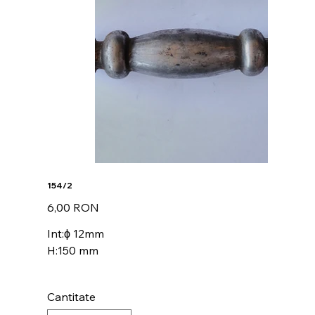
154/2
Preț
6,00 RON
Int:ϕ 12mm
H:150 mm
Cantitate