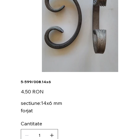
5-599/008.14x6
Preț
4,50 RON
sectiune:14x6 mm
forjat
Cantitate