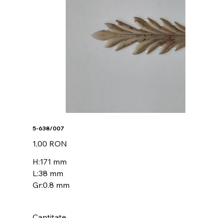
5-638/007
Preț
1,00 RON
H:171 mm
L:38 mm
Gr:0.8 mm
Cantitate