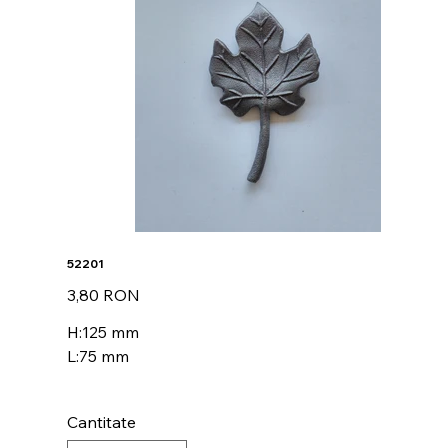
52201
Preț
3,80 RON
H:125 mm
L:75 mm
Cantitate