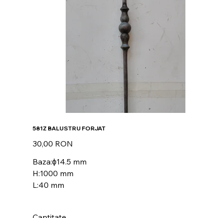
581Z BALUSTRU FORJAT
Preț
30,00 RON
Baza:ϕ14.5 mm
H:1000 mm
L:40 mm
Cantitate