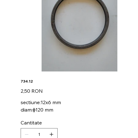
734.12
Preț
2,50 RON
sectiune:12x6 mm
diam:ϕ120 mm
Cantitate