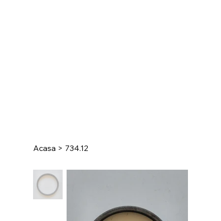
Acasa
>
734.12