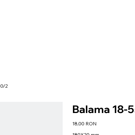
20/2
Balama 18-
Preț
18,00 RON
180X20 mm