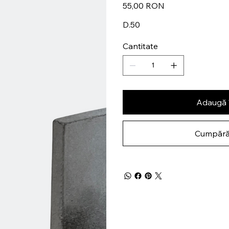
Preț
55,00 RON
D.50
Cantitate
Adaugă 
Cumpără