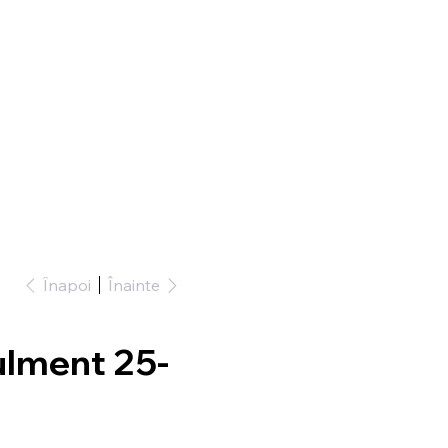
Înapoi
Înainte
ulment 25-