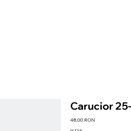
Carucior 25
Preț
48,00 RON
H.124