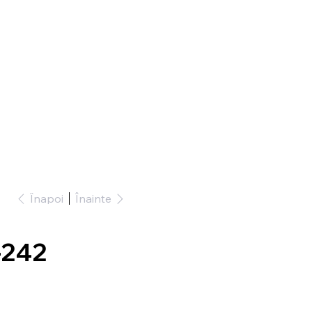
Înapoi
Înainte
-242