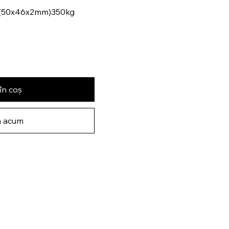
2 (50x46x2mm)350kg
în coș
 acum