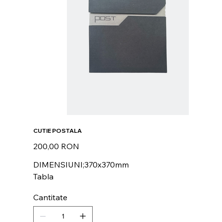
CUTIE POSTALA
Preț
200,00 RON
DIMENSIUNI;370x370mm
Tabla
Cantitate