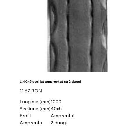
L.40x5 otel lat amprentat cu 2 dungi
Preț
11,67 RON
Lungime (mm)
1000
Sectiune (mm)
40x5
Profil
Amprentat
Amprenta
2 dungi