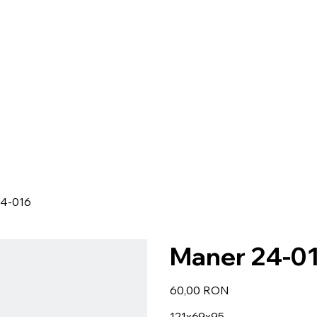
24-016
Maner 24-0
Preț
60,00 RON
121x69x95