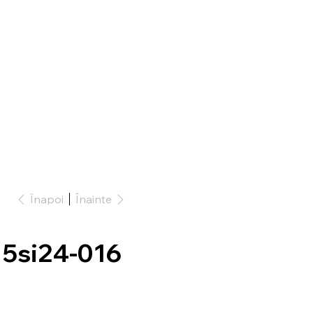
Înapoi
Înainte
15si24-016