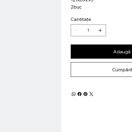
2buc
Cantitate
Adaugă 
Cumpără