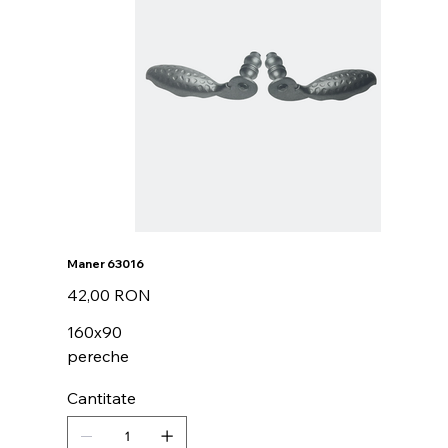
Maner 63016
Preț
42,00 RON
160x90
pereche
Cantitate