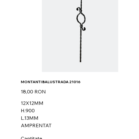
MONTANTI BALUSTRADA 21016
Preț
18,00 RON
12X12MM
H.900
L.13MM
AMPRENTAT
Cantitate