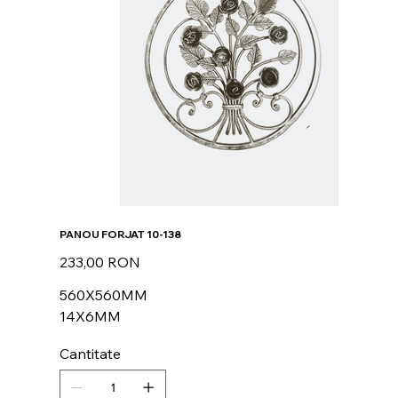
PANOU FORJAT 10-138
Preț
233,00 RON
560X560MM
14X6MM
Cantitate