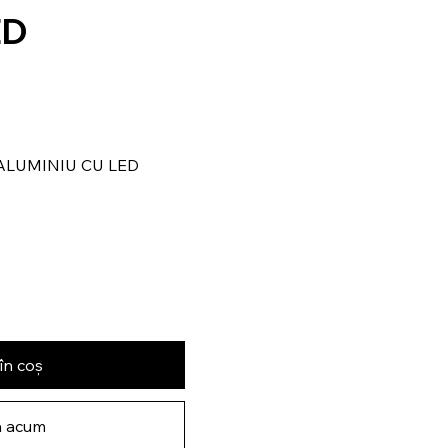
ED
ALUMINIU CU LED
în coș
 acum