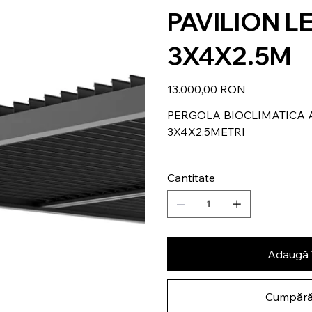
PAVILION L
3X4X2.5M
Preț
13.000,00 RON
PERGOLA BIOCLIMATICA 
3X4X2.5METRI
Cantitate
Adaugă 
Cumpără