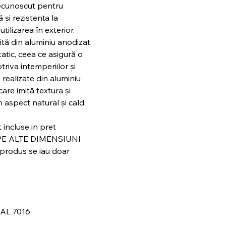
recunoscut pentru
 și rezistența la
utilizarea în exterior.
ită din aluminiu anodizat
atic, ceea ce asigură o
riva intemperiilor și
t realizate din aluminiu
care imită textura și
 aspect natural și cald.
t incluse in pret
PE ALTE DIMENSIUNI
produs se iau doar
AL 7016