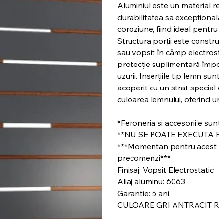
Aluminiul este un material 
durabilitatea sa excepțională
coroziune, fiind ideal pentru 
Structura porții este constru
sau vopsit în câmp electrost
protecție suplimentară împot
uzurii. Inserțiile tip lemn sun
acoperit cu un strat special 
culoarea lemnului, oferind un
*Feroneria si accesoriile sun
**NU SE POATE EXECUTA 
***Momentan pentru acest 
precomenzi***
Finisaj: Vopsit Electrostatic
Aliaj aluminu: 6063
Garantie: 5 ani
CULOARE GRI ANTRACIT R