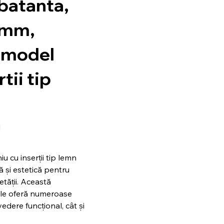
batanta,
0mm,
, model
tii tip
N
u cu inserții tip lemn
 și estetică pentru
etății. Această
ale oferă numeroase
edere funcțional, cât și