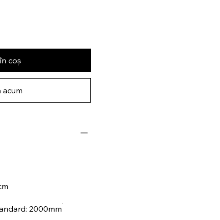
în coș
 acum
cm
andard: 2000mm