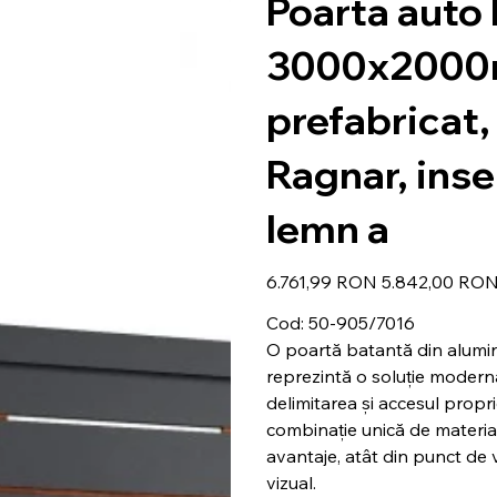
Poarta auto 
3000x200
prefabricat
Ragnar, inser
lemn a
Preț
Preț
6.761,99 RON
5.842,00 RO
inițial
redus
Cod: 50-905/7016
O poartă batantă din alumini
reprezintă o soluție modernă
delimitarea și accesul propri
combinație unică de materi
avantaje, atât din punct de v
vizual.