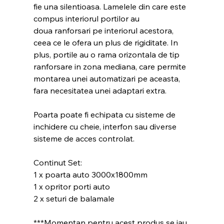
fie una silentioasa. Lamelele din care este
compus interiorul portilor au
doua ranforsari pe interiorul acestora,
ceea ce le ofera un plus de rigiditate. In
plus, portile au o rama orizontala de tip
ranforsare in zona mediana, care permite
montarea unei automatizari pe aceasta,
fara necesitatea unei adaptari extra.
Poarta poate fi echipata cu sisteme de
inchidere cu cheie, interfon sau diverse
sisteme de acces controlat.
Continut Set:
1 x poarta auto 3000x1800mm
1 x opritor porti auto
2 x seturi de balamale
***Momentan pentru acest produs se iau