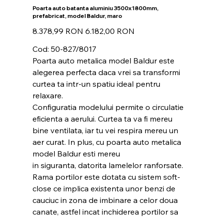
Poarta auto batanta aluminiu 3500x1800mm,
prefabricat, model Baldur, maro
Preț
Preț
8.378,99 RON
6.182,00 RON
inițial
redus
Cod: 50-827/8017
Poarta auto metalica model Baldur este
alegerea perfecta daca vrei sa transformi
curtea ta intr-un spatiu ideal pentru
relaxare.
Configuratia modelului permite o circulatie
eficienta a aerului. Curtea ta va fi mereu
bine ventilata, iar tu vei respira mereu un
aer curat. In plus, cu poarta auto metalica
model Baldur esti mereu
in siguranta, datorita lamelelor ranforsate.
Rama portilor este dotata cu sistem soft-
close ce implica existenta unor benzi de
cauciuc in zona de imbinare a celor doua
canate, astfel incat inchiderea portilor sa