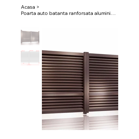
Acasa
>
Poarta auto batanta ranforsata aluminiu 3500x1800mm, prefabricat, maro, model Ja