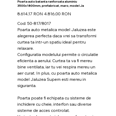
Poarta auto batanta ranforsata aluminiu
3500x1800mm, prefabricat, maro, model Ja
Preț
Preț
8.614,17 RON
4.816,00 RON
inițial
redus
Cod: 50-817/8017
Poarta auto metalica model Jaluzea este
alegerea perfecta daca vrei sa transformi
curtea ta intr-un spatiu ideal pentru
relaxare.
Configuratia modelului permite o circulatie
eficienta a aerului. Curtea ta va fi mereu
bine ventilata, iar tu vei respira mereu un
aer curat. In plus, cu poarta auto metalica
model Jaluzea Supem esti mereu in
siguranta.
Poarta poate fi echipata cu sisteme de
inchidere cu cheie, interfon sau diverse
sisteme de acces controlat.