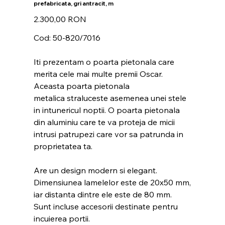
prefabricata, gri antracit, m
Preț
2.300,00 RON
Cod: 50-820/7016
Iti prezentam o poarta pietonala care
merita cele mai multe premii Oscar.
Aceasta poarta pietonala
metalica straluceste asemenea unei stele
in intunericul noptii. O poarta pietonala
din aluminiu care te va proteja de micii
intrusi patrupezi care vor sa patrunda in
proprietatea ta.
Are un design modern si elegant.
Dimensiunea lamelelor este de 20x50 mm,
iar distanta dintre ele este de 80 mm.
Sunt incluse accesorii destinate pentru
incuierea portii.