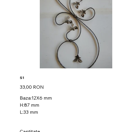
S1
Preț
33,00 RON
Baza:12X6 mm
H:87 mm
L:33 mm
Cantitate