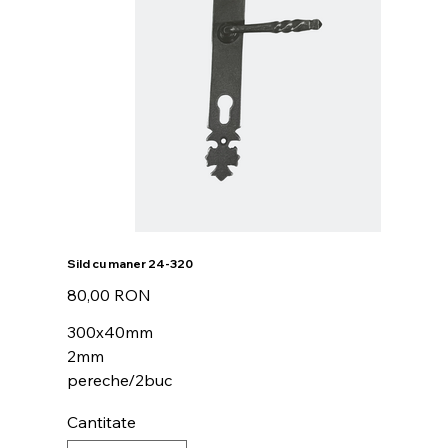
Sild cu maner 24-320
Preț
80,00 RON
300x40mm
2mm
pereche/2buc
Cantitate