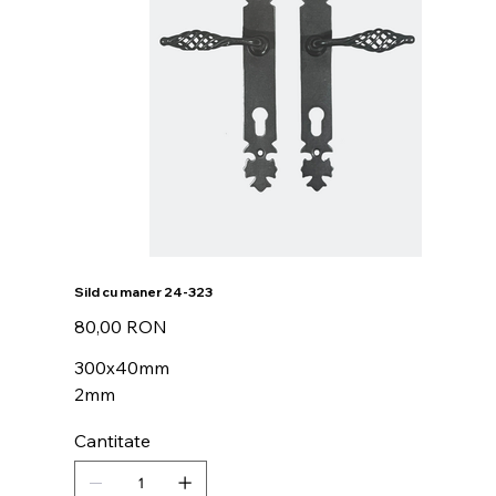
Sild cu maner 24-323
Preț
80,00 RON
300x40mm
2mm
Cantitate