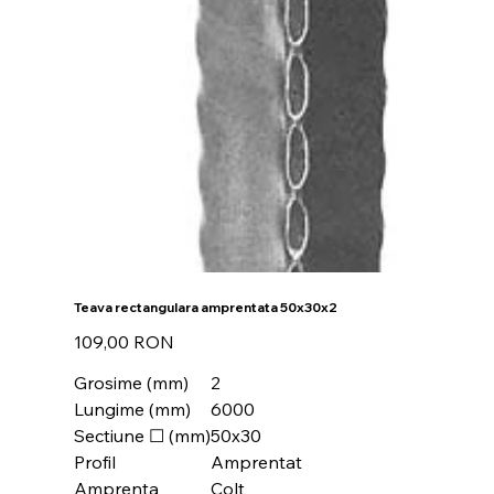
Teava rectangulara amprentata 50x30x2
Preț
109,00 RON
Grosime (mm)
2
Lungime (mm)
6000
Sectiune ☐ (mm)
50x30
Profil
Amprentat
Amprenta
Colt