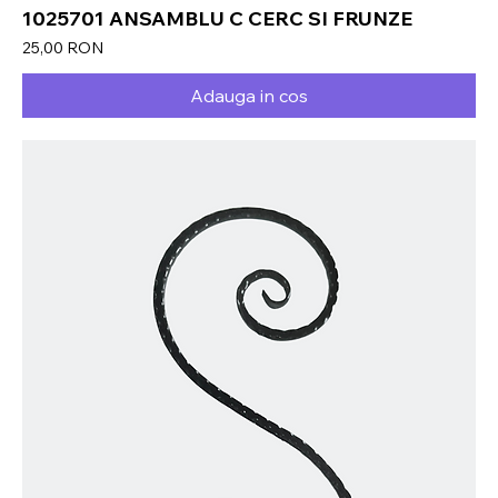
1025701 ANSAMBLU C CERC SI FRUNZE
Preț
25,00 RON
Adauga in cos