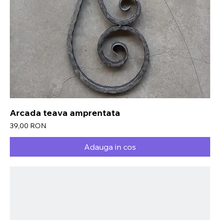
Arcada teava amprentata
Preț
39,00 RON
Adauga in cos