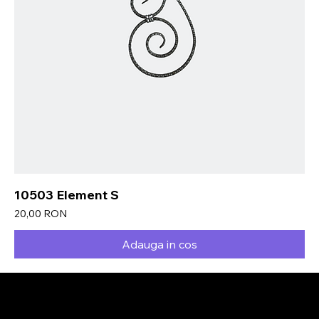
10503 Element S
Preț
20,00 RON
Adauga in cos
Delivio