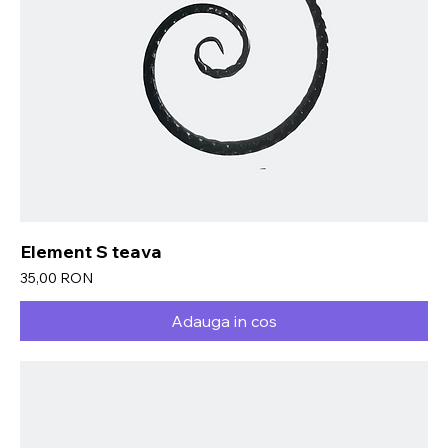
Element S teava
Preț
35,00 RON
Adauga in cos