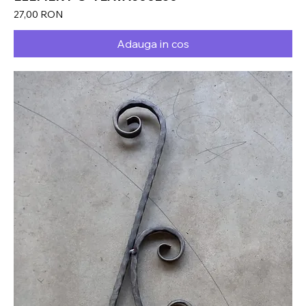
Preț
27,00 RON
Adauga in cos