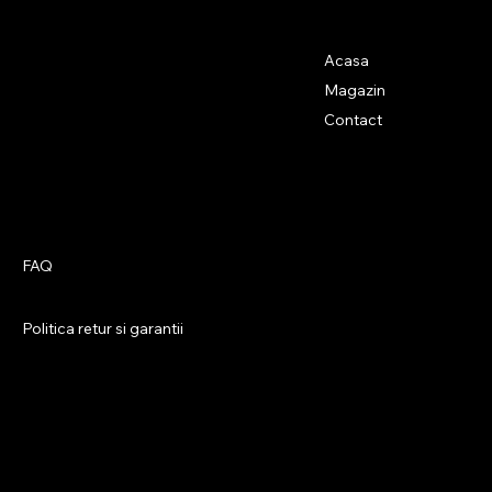
Adresa
Menu
Acasa
Calea Aradului
91M, Oradea
Magazin
410224,
Contact
Romania
Policies
Social
Facebook
FAQ
Instagram
Termeni si conditii
X
Confidentialitate
Politica retur si garantii
Politica GDPR