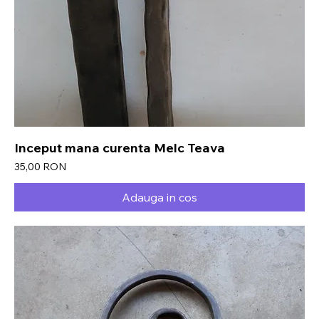
Inceput mana curenta Melc Teava
Preț
35,00 RON
Adauga in cos