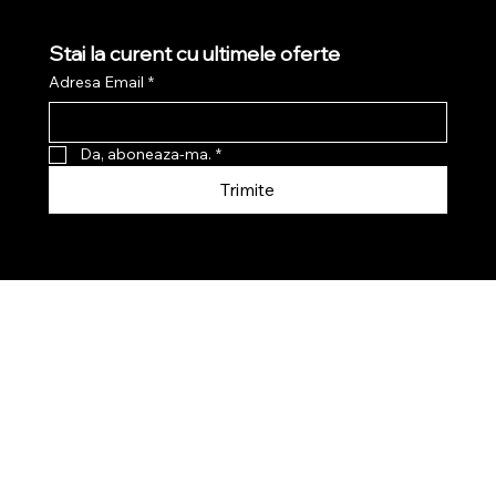
Stai la curent cu ultimele oferte
Adresa Email
*
Da, aboneaza-ma.
*
Trimite