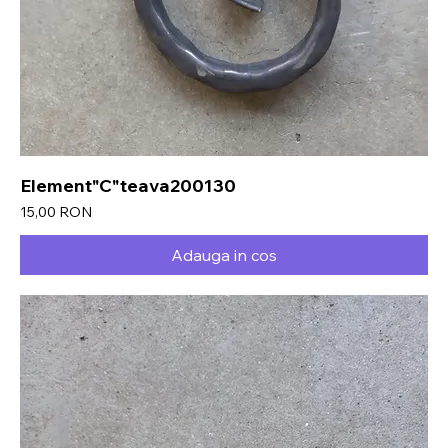
Element"C"teava200130
Preț
15,00 RON
Adauga in cos