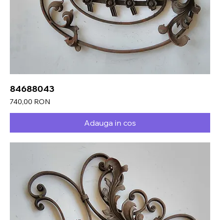
84688043
Preț
740,00 RON
Adauga in cos