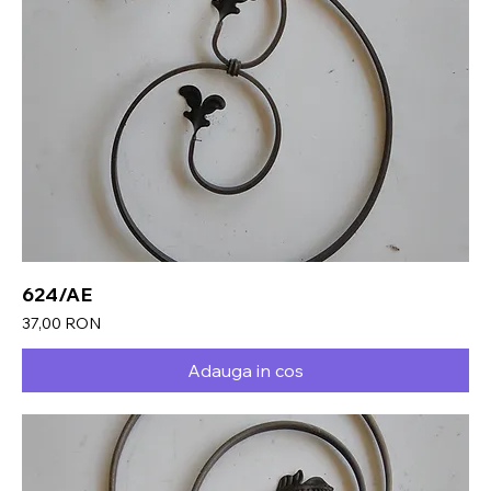
624/AE
Preț
37,00 RON
Adauga in cos