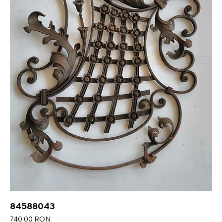
84588043
Preț
740,00 RON