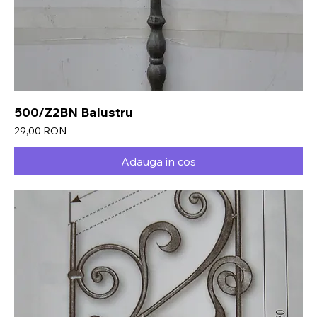
500/Z2BN Balustru
Preț
29,00 RON
Adauga in cos