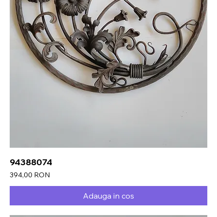
94388074
Preț
394,00 RON
Adauga in cos