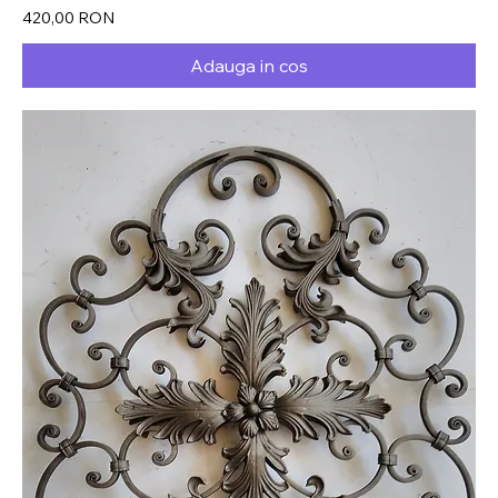
Preț
420,00 RON
Adauga in cos