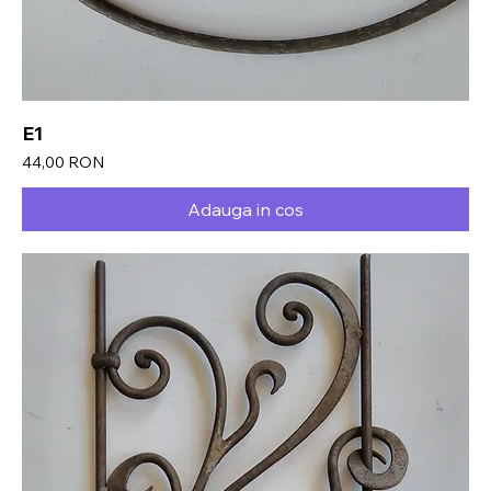
E1
Preț
44,00 RON
Adauga in cos