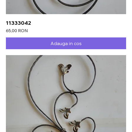
11333042
Preț
65,00 RON
Adauga in cos