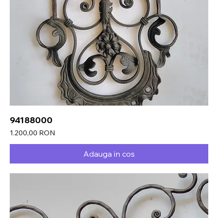
94188000
Preț
1.200,00 RON
Adauga in cos