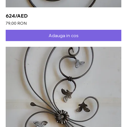
624/AED
Preț
79,00 RON
Adauga in cos