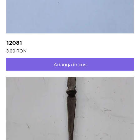
12081
Preț
3,00 RON
Adauga in cos