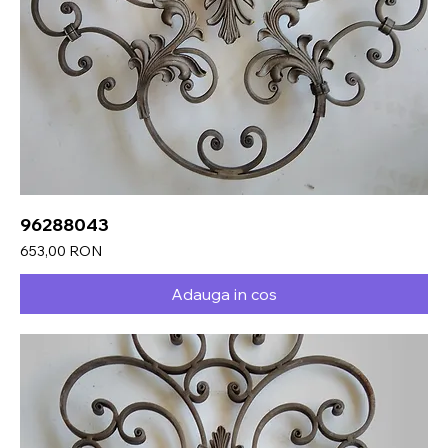
96288043
Preț
653,00 RON
Adauga in cos