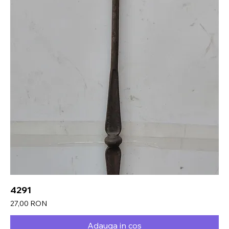
4291
Preț
27,00 RON
Adauga in cos