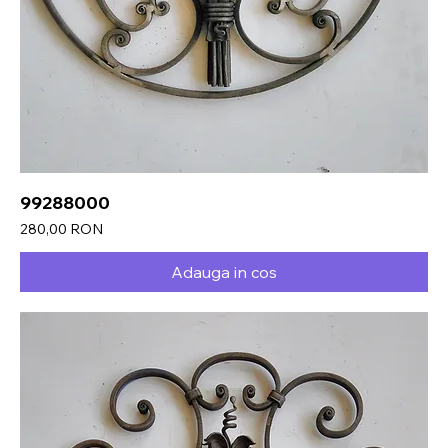
99288000
Preț
280,00 RON
Adauga in cos